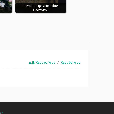
Γενέσιο της Υπεραγίας
Θεοτόκου
Δ.Ε. Χερσονήσου
/
Χερσόνησος
ς