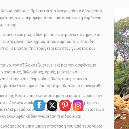
 Κουμαρόδασος. Πρόκειται για ένα μοναδικό δάσος από
εμμάτων, στην περιφέρεια του οικισμού ενώ η ευρύτερη
λυφο της.
 ή σπανιότερα μικρό δέντρο που φυτρώνει σε ξηρές και
η ταυτόχρονη πολυχρωμία του καρπού της. Στο ίδιο
σινο. Ο καρπός της τρώγεται και ήταν γνωστός και
ρίνο, τον αζίλακα (Quercusilex) και τον ασφένταμο
 χαρουπιές, βελανιδιές, αριές, µυρτιές και
ναι επίσης και η θαμνώδης βλάστηση με πυκνά
μηλιά αλλά και φυτά όπως τσιμούλια και σταμναγκάθι.
μικό της Κρήτης που εντοπίστηκε για πρώτη φορά στην
στ. Zelkova abelicea) ή μικρό δένδρο της Κρήτης, ένα
Αποτελεί μοναδικό είδος και χαρακτηρίζεται ως ζωντανό
 ανακαλύφθηκε δεν γνώριζαν τι είδος είναι.
μαρόδασους είναι η μικρή απόστασή του από τους γύρω