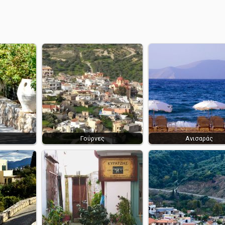
Γούρνες
Ανισαράς