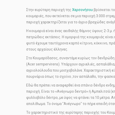
Στην ευρύτερη περιοχή της
Χερσονήσου
βρίσκεται το
κουμαριές, που εκτείνεται σε μια περιοχή 3.000 στρ
περιοχή χαρακτηρίζεται για το άγριο βραχώδες ανάγ
Η κουμαριά είναι ένας αειθαλής θάμνος ύψους 2-3 μ.
πετρώδεις εκτάσεις. Η ομορφιά της κουμαριάς είναι 
φυτό έχουμε ταυτόχρονα καρπό κίτρινο, κόκκινο, πρά
στους αρχαίους έλληνες.
Στο Κουμαρόδασος, συναντάμε κυρίως τον δενδρώδη π
(Acer sempervirens). Υπάρχουν αγριελιές, ασπαλάθια,
αγριολούλουδα που µοσχοβολάνε. Χαρακτηριστική εί
πουρνάρια όπως το σχοίνο ,τον ασπάλαθο, την φασκο
Εδώ θα πρέπει να αναφερθεί ένα σπάνιο δένδρο ενδη
περιοχή. Είναι το «Ανέγνωρο δεντρό» ή Αμπελιτσά (επι
φυλλοβόλο δέντρο, με ύψος να φτάνει τα 10 μέτρα. 
απολίθωμα. Το όνομα "Ανέγνωρο" το πήρε επειδή όταν
Το χαρακτηριστικό της ευρύτερης περιοχής του Κου