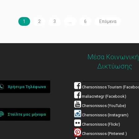
1
2
3
…
6
Επόμενα
Μέσα Κοινωνική
Δικτύωσης
Χρήσιμα Τηλέφωνα
Chersonissos Tourism (Facebo
maliacretegr (Facebook)
Chersonissos (YouTube)
Στείλτε μας μήνυμα
Chersonissos (Instagram)
Chersonissos (Flickr)
Chersonissos (Pinterest )