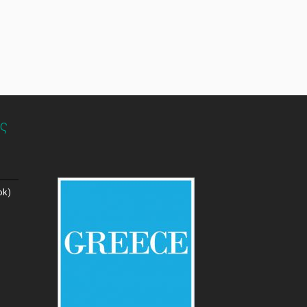
ς
ok)