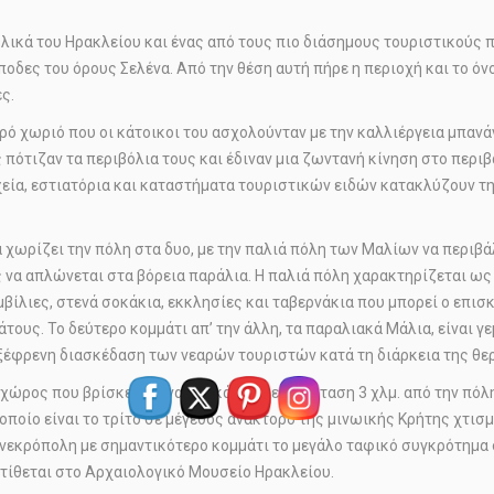
ολικά του Ηρακλείου και ένας από τους πιο διάσημους τουριστικούς 
δες του όρους Σελένα. Από την θέση αυτή πήρε η περιοχή και το όνο
ς.
ικρό χωριό που οι κάτοικοι του ασχολούνταν με την καλλιέργεια μπαν
 πότιζαν τα περιβόλια τους και έδιναν μια ζωντανή κίνηση στο περιβ
εία, εστιατόρια και καταστήματα τουριστικών ειδών κατακλύζουν τη
α χωρίζει την πόλη στα δυο, με την παλιά πόλη των Μαλίων να περιβ
ς να απλώνεται στα βόρεια παράλια. Η παλιά πόλη χαρακτηρίζεται ω
βίλιες, στενά σοκάκια, εκκλησίες και ταβερνάκια που μπορεί ο επισ
ους. Το δεύτερο κομμάτι απ’ την άλλη, τα παραλιακά Μάλια, είναι γ
ξέφρενη διασκέδαση των νεαρών τουριστών κατά τη διάρκεια της θερ
ώρος που βρίσκεται ανατολικά και σε απόσταση 3 χλμ. από την πόλη
ο οποίο είναι το τρίτο σε μέγεθος ανάκτορο της μινωικής Κρήτης χτι
νεκρόπολη με σημαντικότερο κομμάτι το μεγάλο ταφικό συγκρότημα 
τίθεται στο Αρχαιολογικό Μουσείο Ηρακλείου.