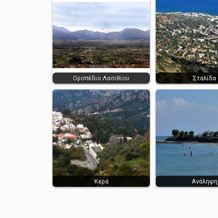
Οροπέδιο Λασιθίου
Σταλίδα
Κερά
Ανάληψη