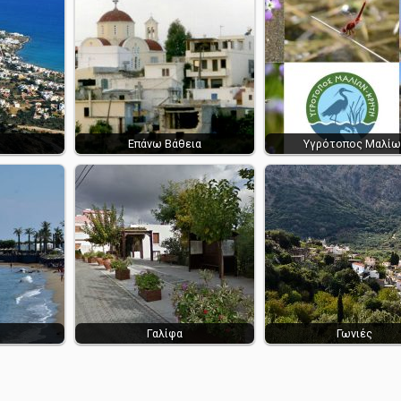
Επάνω Βάθεια
Υγρότοπος Μαλίω
Γαλίφα
Γωνιές