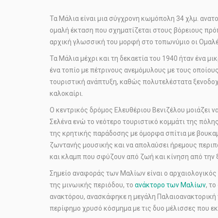
Τα Μάλια είναι μια σύγχρονη κωμόπολη 34 χλμ. ανατ
ομαλή έκταση που σχηματίζεται στους βόρειους πρόπο
αρχική γλωσσική του μορφή στο τοπωνύμιο οι Ομαλέ
Τα Μάλια μέχρι και τη δεκαετία του 1940 ήταν ένα μ
ένα τοπίο με πέτρινους ανεμόμυλους με τους οποίους
τουριστική ανάπτυξη, καθώς πολυτελέστατα ξενοδοχ
καλοκαίρι.
Ο κεντρικός δρόμος Ελευθέριου Βενιζέλου μοιάζει ν
Σελένα ενώ το νεότερο τουριστικό κομμάτι της πόλη
της κρητικής παράδοσης με όμορφα σπίτια με βουκαμ
ζωντανής μουσικής και να απολαύσει ήρεμους περιπάτ
και κλαμπ που σφύζουν από ζωή και κίνηση από την 
Σημείο αναφοράς των Μαλίων είναι ο αρχαιολογικός χ
της μινωικής περιόδου, το
ανάκτορο των Μαλίων
, τ
ανακτόρου, ανασκάφηκε η μεγάλη Παλαιοανακτορική 
περίφημο χρυσό κόσμημα με τις δυο μέλισσες που εκ