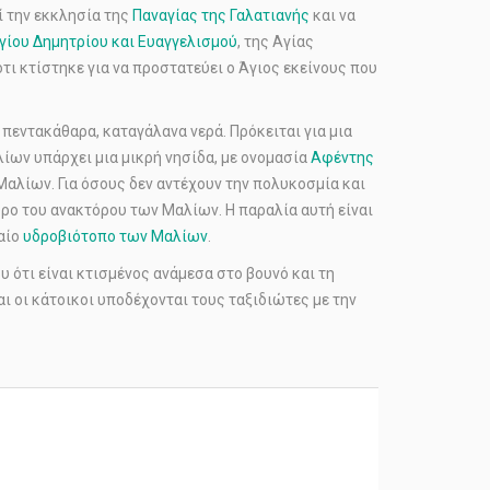
ί την εκκλησία της
Παναγίας της Γαλατιανής
και να
γίου Δημητρίου και Ευαγγελισμού
, της Αγίας
τι κτίστηκε για να προστατεύει ο Άγιος εκείνους που
εντακάθαρα, καταγάλανα νερά. Πρόκειται για μια
λίων υπάρχει μια μικρή νησίδα, με ονομασία
Αφέντης
αλίων. Για όσους δεν αντέχουν την πολυκοσμία και
ρο του ανακτόρου των Μαλίων. Η παραλία αυτή είναι
δαίο
υδροβιότοπο των Μαλίων
.
 ότι είναι κτισμένος ανάμεσα στο βουνό και τη
ι οι κάτοικοι υποδέχονται τους ταξιδιώτες με την