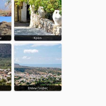
ν
Κράσι
Επάνω Γούβες