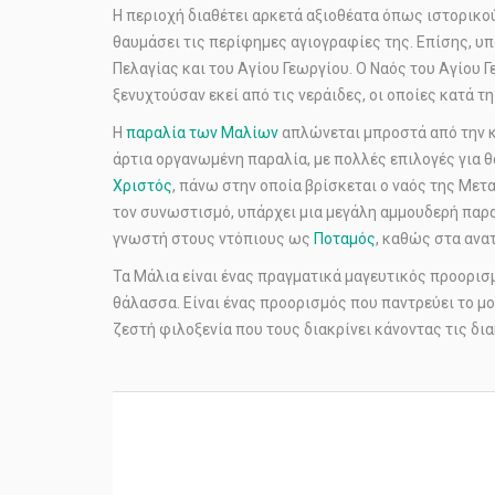
Η περιοχή διαθέτει αρκετά αξιοθέατα όπως ιστορικο
θαυμάσει τις περίφημες αγιογραφίες της. Επίσης, υπ
Πελαγίας και του Αγίου Γεωργίου. Ο Ναός του Αγίου 
ξενυχτούσαν εκεί από τις νεράιδες, οι οποίες κατά τ
Η
παραλία των Μαλίων
απλώνεται μπροστά από την κω
άρτια οργανωμένη παραλία, με πολλές επιλογές για θ
Χριστός
, πάνω στην οποία βρίσκεται ο ναός της Με
τον συνωστισμό, υπάρχει μια μεγάλη αμμουδερή παρα
γνωστή στους ντόπιους ως
Ποταμός
, καθώς στα ανα
Τα Μάλια είναι ένας πραγματικά μαγευτικός προορισμ
θάλασσα. Είναι ένας προορισμός που παντρεύει το μο
ζεστή φιλοξενία που τους διακρίνει κάνοντας τις δι