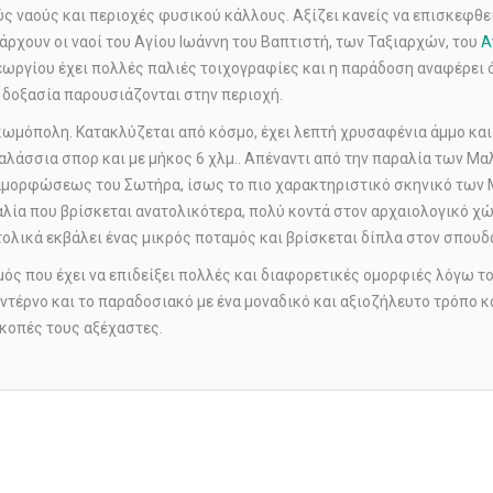
ύς ναούς και περιοχές φυσικού κάλλους. Αξίζει κανείς να επισκεφθε
άρχουν οι ναοί του Αγίου Ιωάννη του Βαπτιστή, των Ταξιαρχών, του
Α
Γεωργίου έχει πολλές παλιές τοιχογραφίες και η παράδοση αναφέρει ό
η δοξασία παρουσιάζονται στην περιοχή.
μόπολη. Κατακλύζεται από κόσμο, έχει λεπτή χρυσαφένια άμμο και π
αλάσσια σπορ και με μήκος 6 χλμ.. Απέναντι από την παραλία των Μα
ταμορφώσεως του Σωτήρα, ίσως το πιο χαρακτηριστικό σκηνικό των Μ
λία που βρίσκεται ανατολικότερα, πολύ κοντά στον αρχαιολογικό χώ
τολικά εκβάλει ένας μικρός ποταμός και βρίσκεται δίπλα στον σπου
ός που έχει να επιδείξει πολλές και διαφορετικές ομορφιές λόγω του
ντέρνο και το παραδοσιακό με ένα μοναδικό και αξιοζήλευτο τρόπο κα
ακοπές τους αξέχαστες.