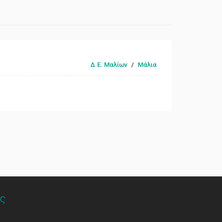
Δ.Ε. Μαλίων
/
Μάλια
ς