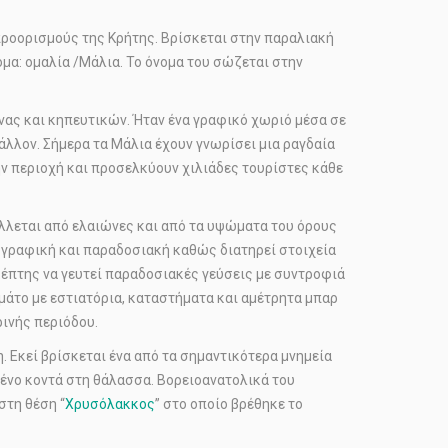
προορισμούς της Κρήτης. Βρίσκεται στην παραλιακή
μα: ομαλία /Μάλια. Το όνομα του σώζεται στην
άνας και κηπευτικών. Ήταν ένα γραφικό χωριό μέσα σε
άλλον. Σήμερα τα Μάλια έχουν γνωρίσει μια ραγδαία
ν περιοχή και προσελκύουν χιλιάδες τουρίστες κάθε
άλλεται από ελαιώνες και από τα υψώματα του όρους
ς γραφική και παραδοσιακή καθώς διατηρεί στοιχεία
κέπτης να γευτεί παραδοσιακές γεύσεις με συντροφιά
εμάτο με εστιατόρια, καταστήματα και αμέτρητα μπαρ
ινής περιόδου.
. Εκεί βρίσκεται ένα από τα σημαντικότερα μνημεία
σμένο κοντά στη θάλασσα. Βορειοανατολικά του
στη θέση “
Χρυσόλακκος
” στο οποίο βρέθηκε το