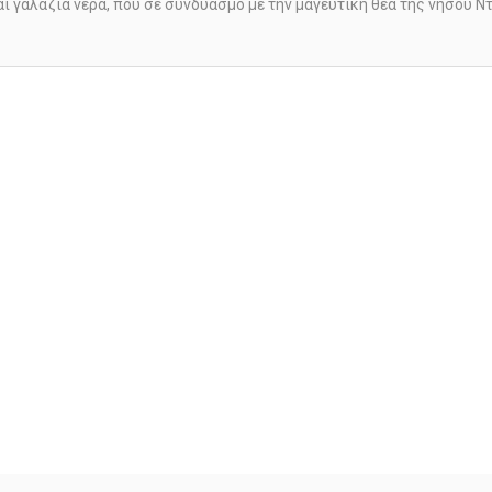
ι γαλάζια νερά, που σε συνδυασμό με την μαγευτική θέα της νήσου Ν