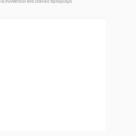
τία συνθέτουν ένα ιδανικό προορισμό.