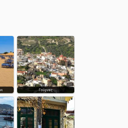
νι
Γούρνες