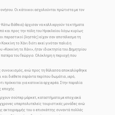
ρσονήσου. Οι κάτοικοι ασχολούνται πρώτιστα με τον
ην Κάτω Βάθεια) άρχισαν να καλλιεργούν τα κτήματα
από και προς την πόλη του Ηρακλείου λόγω κυρίως
οι περαστικοί (ληστές) είχαν σαν αποτέλεσμα τη
οκκίνη το Χάνι διότι εκεί γινόταν παλιά η
«Κοκκίνη το Χάνι», ήταν ιδιοκτησία του Δημητρίου
 πατέρα του Γεώργιο. Ολόκληρη η περιοχή που
κός συνοικισμός, ενώ προς τη θάλασσα αποκαλύφθηκε
 και διέθετε σαράντα περίπου δωμάτια ,ιερό,
ι πρόκειται για κατοικία αρχιερέα. Στην παραλία
ς εποχής.
πάρχουν σούπερ μάρκετ, καταστήματα με εποχιακά
σύγχρονες υπερπολυτελείς τουριστικές μονάδες ενώ
ης ακτογραμμής του ο επισκέπτης συναντά πολλές