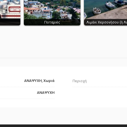
Ποταμιές
Λιμάνι Χερσονήσου (ή Λ
ΑΝΑΨΥΧΗ, Χωριά
Περιοχή
ΑΝΑΨΥΧΗ