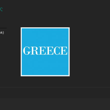
ς
ok)