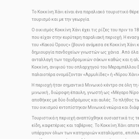
Το Κοκκίνη Χάνι είναι ένα παραλιακό τουριστικό θέρ
τουρισμό και με την γεωργία.
Ο οικισμός Κοκκίνη Χάνι έχει τις ρίζες του πριν το 
που είχαν στην ευρύτερη παραλιακή περιοχή. Η ενασ
του «Κακού Όρους» (βουνό ανάμεσα σε Κοκκίνη Χάνι κ
δημιουργία πανδοχείων γνωστών ως χάνια . Από όλα α
ανταλλαγή των ταχυδρομικών σάκων καθώς και η αλλα
Κοκκίνη, ανιψιού του οπλαρχηγού του Μεραμπέλλου Ε
παλαιοτέρα ονομάζονταν «Αρμυλίδες» ή «Νίρου Χάνι»
Η περιοχή ήταν σημαντικό Μινωικό κέντρο σε όλη τη
μινωική , διώροφη έπαυλη, γνωστή ως «Μέγαρο Νίρου»
αποθήκες με δύο διαδρόμους και αυλές .Το πλήθος τ
του οικισμού εντοπίστηκαν Μινωικά νεώρια και διά
Τουριστικά η περιοχή αναπτύχθηκε ουσιαστικά τις τ
είδη, καφετέριες και ταβέρνες. Το Κοκκίνη Χάνι απ
υπάρχουν όλων των κατηγοριών καταλύματα , επιπλω