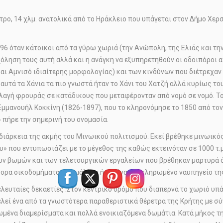
ετρο, 14 χλμ. ανατολικά από το Ηράκλειο που υπάγεται στον Δήμο Χε
1896 όταν κάτοικοι από τα γύρω χωριά (την Ανώπολη, της Ελιάς και τ
χόληση τους αυτή αλλά και η ανάγκη να εξυπηρετηθούν οι οδοιπόροι 
αι Αμνισό ιδιαίτερης μορφολογίας) και των κινδύνων που διέτρεχαν 
υτά τα Χάνια τα πιο γνωστά ήταν το Χάνι του Χατζή αλλά κυρίως του Κ
γή φρουράς σε κατάδικους που μεταφέρονταν από νομό σε νομό. Του 
μμανουήλ Κοκκίνη (1826-1897), που το κληρονόμησε το 1850 από τον
 πήρε την σημερινή του ονομασία.
 διάρκεια της ακμής του Μινωικού πολιτισμού. Εκεί βρέθηκε μινωι
 που εντυπωσιάζει με το μέγεθος της καθώς εκτεινόταν σε 1000 τ.μ.
ων βωμών και των τελετουργικών εργαλείων που βρέθηκαν μαρτυρά ότ
φορα οικοδομήματα που μάλλον ήταν ένα ολοκληρωμένο ναυπηγείο τη
ελευταίες δεκαετίες .Στον κεντρικό δρόμο που διαπερνά το χωριό υ
οτελεί ένα από τα γνωστότερα παραθεριστικά θέρετρα της Κρήτης με 
μένα διαμερίσματα και πολλά ενοικιαζόμενα δωμάτια. Κατά μήκος τ