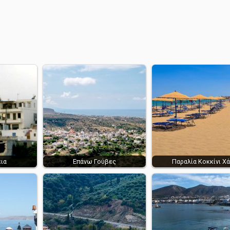
ια
Επάνω Γούβες
Παραλία Κοκκίνι Χά