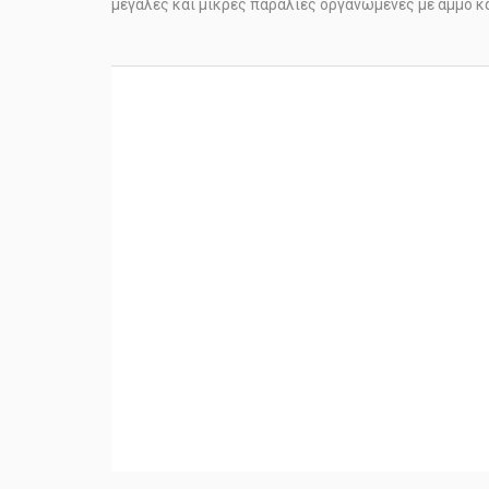
μεγάλες και μικρές παραλίες οργανωμένες με άμμο κα