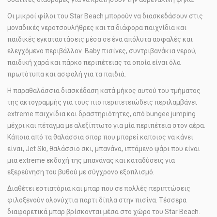
Οι μικροί φίλοι του Star Beach μπορούν να διασκεδάσουν στις
μοναδικές νεροτσουλήθρες και τα διάφορα παιχνίδια και
παιδικές εγκαταστάσεις μέσα σε ένα απόλυτα ασφαλές και
ελεγχόμενο περιβάλλον. Baby πισίνες, συντριβανάκια νερού,
παιδική χαρά και πάρκο περιπέτειας τα οποία είναι όλα
πρωτότυπα και ασφαλή για τα παιδιά.
Η παραθαλάσσια διασκέδαση κατά μήκος αυτού του τμήματος
της ακτογραμμής για τους πιο περιπετειώδεις περιλαμβάνει
extreme παιχνίδια και δραστηριότητες, από bungee jumping
μέχρι και πέταγμα με αλεξίπτωτο για μία περιπέτεια στον αέρα.
Κάποια από τα θαλάσσια σπορ που μπορεί κάποιος να κάνει
είναι, Jet Ski, θαλάσσιο σκι, μπανάνα, ιπτάμενο ψάρι που είναι
μια extreme εκδοχή της μπανάνας και καταδύσεις για
εξερεύνηση του βυθού με σύγχρονο εξοπλισμό.
Διαθέτει εστιατόρια και μπαρ που σε πολλές περιπτώσεις
φιλοξενούν ολονύχτια πάρτι δίπλα στην πισίνα. Τέσσερα
διαφορετικά μπαρ βρίσκονται μέσα στο χώρο του Star Βeach.