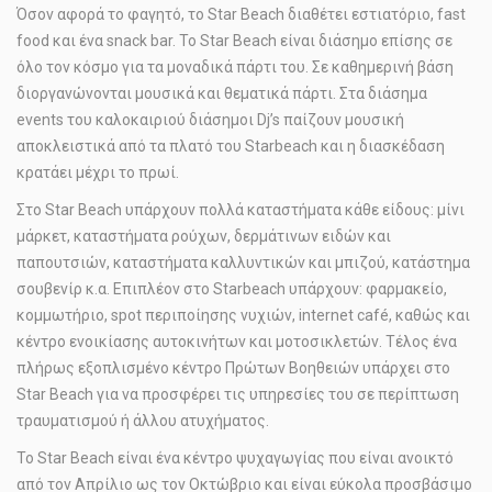
Όσον αφορά το φαγητό, το Star Beach διαθέτει εστιατόριο, fast
food και ένα snack bar. Το Star Beach είναι διάσημο επίσης σε
όλο τον κόσμο για τα μοναδικά πάρτι του. Σε καθημερινή βάση
διοργανώνονται μουσικά και θεματικά πάρτι. Στα διάσημα
events του καλοκαιριού διάσημοι Dj’s παίζουν μουσική
αποκλειστικά από τα πλατό του Starbeach και η διασκέδαση
κρατάει μέχρι το πρωί.
Στο Star Βeach υπάρχουν πολλά καταστήματα κάθε είδους: μίνι
μάρκετ, καταστήματα ρούχων, δερμάτινων ειδών και
παπουτσιών, καταστήματα καλλυντικών και μπιζού, κατάστημα
σουβενίρ κ.α. Επιπλέον στο Starbeach υπάρχουν: φαρμακείο,
κομμωτήριο, spot περιποίησης νυχιών, internet café, καθώς και
κέντρο ενοικίασης αυτοκινήτων και μοτοσικλετών. Τέλος ένα
πλήρως εξοπλισμένο κέντρο Πρώτων Βοηθειών υπάρχει στο
Star Βeach για να προσφέρει τις υπηρεσίες του σε περίπτωση
τραυματισμού ή άλλου ατυχήματος.
Το Star Beach είναι ένα κέντρο ψυχαγωγίας που είναι ανοικτό
από τον Απρίλιο ως τον Οκτώβριο και είναι εύκολα προσβάσιμο