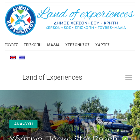
ΓΟΥΒΕΣ
ΕΠΙΣΚΟΠΗ
ΜΑΛΙΑ
ΧΕΡΣΟΝΗΣΟΣ
ΧΑΡΤΕΣ
Land of Experiences
Toggl
ΑΝΑΨΥΧΗ
Υδάτινο Πάρκο Star Beach