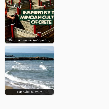
Θεματικό πάρκο Λαβύρινθος
Παραλία Γουρνών