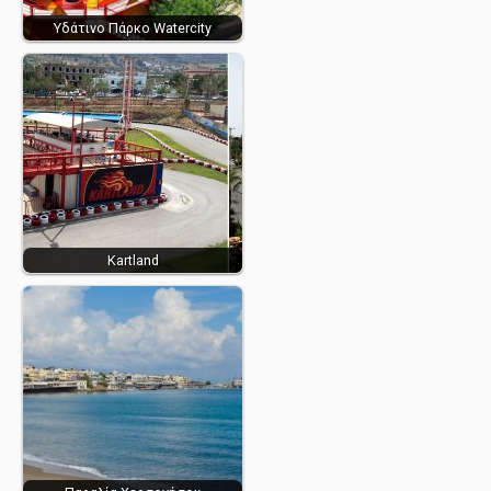
Υδάτινο Πάρκο Watercity
Kartland