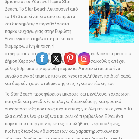
βρίσκεται το Υδάτινο Πάρκο Star
Beach. Το Star Beach λειτουργεί από
το 1993 και είναι ένα από τα πρώτα
και διασημότερα παραθαλάσσια
πάρκα ψυχαγωγίας στην Ευρώπη.
Είναι εγκατεστημένο σε μία ειδικά
διαμορφωμένη έκταση 4
στρεμμάτων, στο ένα από τα πιο όμορφα παραλιακά σημεία του
Δήμου Χερσονήσου. Είναι διπλα στη θάλασσα καθώς απέχει
μόλις 50μ. από την αμμώδη παραλία. Αποτελείται από ένα
μεγάλο συγκρότημα με πισίνες, νεροτσουλήθρες, παιδική χαρά
και δωρεάν χώρο στάθμευσης στις εγκαταστάσεις του.
Το Star Beach προσφέρει σε μικρούς και μεγάλους, χαλάρωση,
παιχνίδι και μοναδικές επιλογές διασκέδασης και φυσικά
συναρπαστικές υδάτινες περιπέτειες για όλη την οικογένεια. Κι
όλα αυτά σε ένα φιλόξενο και φιλικό περιβάλλον. Είναι ένα
πάρκο που υπάρχουν αρκετές τσουλήθρες, νεροσωλήνες,
πισίνες διαφόρων διαστάσεων και χαρακτηριστικών και
υδάτινες διαδρομές για να κρατήσουν την αδρεναλίνη ψηλά.