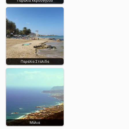
Παραλία Χερσονήσου
Παραλία Σταλίδα
Μάλια