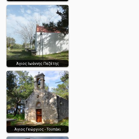
Άγιος Ιωάννης Πεζέτης
Άγιος Γεώργιος - Τουπάκι