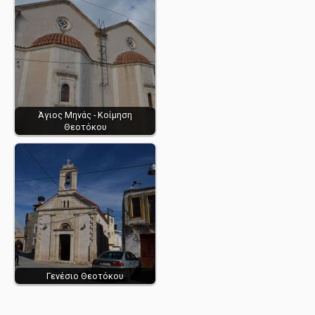
Άγιος Μηνάς - Κοίμηση
Θεοτόκου
Γενέσιο Θεοτόκου