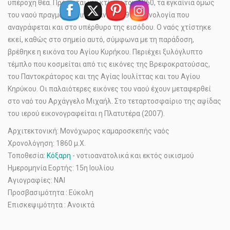
υπέροχη θέα. Πρόκειται για κτίσμα του 1860, τα εγκαίνια όμως
του ναού πραγματοποιήθηκαν το 1891, χρονολογία που
αναγράφεται και στο υπέρθυρο της εισόδου. Ο ναός χτίστηκε
εκεί, καθώς στο σημείο αυτό, σύμφωνα με τη παράδοση,
βρέθηκε η εικόνα του Αγίου Κυρήκου. Περιέχει ξυλόγλυπτο
τέμπλο που κοσμείται από τις εικόνες της Βρεφοκρατούσας,
του Παντοκράτορος και της Αγίας Ιουλίττας και του Αγίου
Κηρύκου. Οι παλαιότερες εικόνες του ναού έχουν μεταφερθεί
στο ναό του Αρχάγγελο Μιχαήλ. Στο τεταρτοσφαίριο της αψίδας
του ιερού εικονογραφείται η Πλατυτέρα (2007).
Αρχιτεκτονική: Μονόχωρος καμαροσκεπής ναός
Χρονολόγηση: 1860 μ.Χ.
Τοποθεσία:
Κόξαρη
- νοτιοανατολικά και εκτός οικισμού
Ημερομηνία Εορτής: 15η Ιουλίου
Αγιογραφίες: ΝΑΙ
Προσβασιμότητα : Εύκολη
Επισκεψιμότητα : Ανοικτά