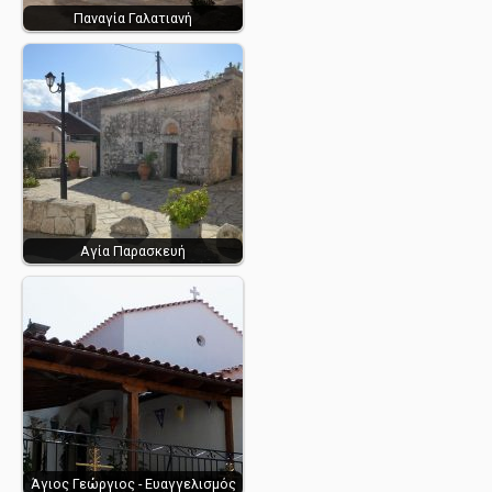
Παναγία Γαλατιανή
Αγία Παρασκευή
Άγιος Γεώργιος - Ευαγγελισμός