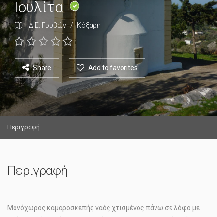
Ιουλίτα
Δ.Ε. Γουβών
/
Κόξαρη
Share
Add to favorites
Περιγραφή
Περιγραφή
Μονόχωρος καμαροσκεπής ναός χτισμένος πάνω σε λόφο με