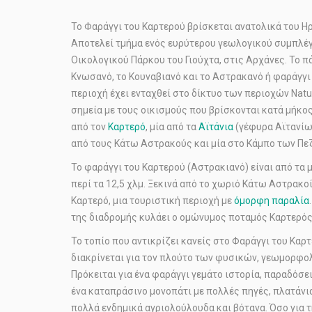
Το Φαράγγι του Καρτερού βρίσκεται ανατολικά του Η
Αποτελεί τμήμα ενός ευρύτερου γεωλογικού συμπλέγ
Οικολογικού Πάρκου του Γιούχτα, στις Αρχάνες. Το πά
Kνωσανό, το Κουναβιανό και το Αστρακανό ή φαράγγι
περιοχή έχει ενταχθεί στο δίκτυο των περιοχών Natu
σημεία με τους οικισμούς που βρίσκονται κατά μήκος
από τον
Καρτερό
, μία από τα
Αϊτάνια
(γέφυρα Αϊτανίων
από τους Κάτω Αστρακούς και μία στο Κάμπο των Πε
Το φαράγγι του Καρτερού (Αστρακιανό) είναι από τα 
περί τα 12,5 χλμ. Ξεκινά από το χωριό Κάτω Αστρακο
Καρτερό, μια τουριστική περιοχή με
όμορφη παραλία
της διαδρομής κυλάει ο ομώνυμος ποταμός Καρτερός
Το τοπίο που αντικρίζει κανείς στο Φαράγγι του Καρτ
διακρίνεται για τον πλούτο των φυσικών, γεωμορφο
Πρόκειται για ένα φαράγγι γεμάτο ιστορία, παραδόσει
ένα καταπράσινο μονοπάτι με πολλές πηγές, πλατάνια
πολλά ενδημικά αγριολούλουδα και βότανα. Όσο για τ