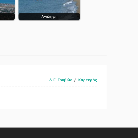
Ανάληψη
Δ.Ε. Γουβών
/
Καρτερός