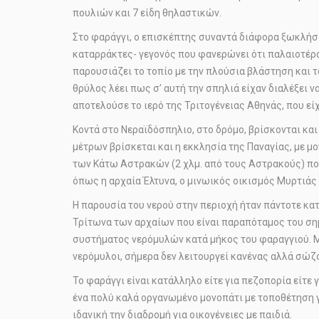
πουλιών και 7 είδη θηλαστικών.
Στο φαράγγι, ο επισκέπτης συναντά διάφορα ξωκλήσ
καταρράκτες- γεγονός που φανερώνει ότι παλαιοτέρα
παρουσιάζει το τοπίο με την πλούσια βλάστηση και 
θρύλος λέει πως σ’ αυτή την σπηλιά είχαν διαλέξει 
αποτελούσε το ιερό της Τριτογένειας Αθηνάς, που εί
Κοντά στο Νεραϊδόσπηλιο, στο δρόμο, βρίσκονται και
μέτρων βρίσκεται και η εκκλησία της Παναγίας, με 
των Κάτω Αστρακών (2 χλμ. από τους Αστρακούς) που
όπως η αρχαία Έλτυνα, ο μινωικός οικισμός Μυρτιάς
Η παρουσία του νερού στην περιοχή ήταν πάντοτε κατ
Τρίτωνα των αρχαίων που είναι παραπόταμος του σημ
συστήματος νερόμυλών κατά μήκος του φαραγγιού. Με
νερόμυλοι, σήμερα δεν λειτουργεί κανένας αλλά σώζο
Το φαράγγι είναι κατάλληλο είτε για πεζοπορία είτε 
ένα πολύ καλά οργανωμένο μονοπάτι με τοποθέτηση γ
ιδανική την διαδρομή για οικογένειες με παιδιά.