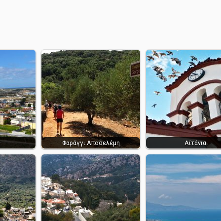
ς
Φαράγγι Αποσελέμη
Αϊτάνια