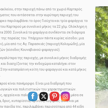
ρακλείου, στην περιοχή πάνω από το χωριό Καρτερός.
ματος που εντάσσεται στην ευρύτερη περιοχή του
ρκο περιλαμβάνει το όρος Γιούχτα και τρία φαράγγια: το
 του Καρτερού με συνολικό μήκος τα 22 χλμ. Ολόκληρη η
ra 2000. Συνολικά τα φαράγγια συνδέονται σε διάφορα
 της πορείας του. Υπάρχουν πέντε κυρίες είσοδοι: μια
), μία από τις Αγ. Παρασκιές (περιοχή Κολομώδη), μία
ζών (είσοδος Κουναβιανού φαραγγιού).
μεγαλύτερα της περιοχής, με συνολικό μήκος διαδρομής
ί και διασχίζοντας την ενδοχώρα καταλήγει στον
. Στην καταπράσινη κοίτη του φαραγγιού και κατά μήκος
.
ερού είναι πανέμορφο. Είναι μια διαδρομή που
λογικών και πολιτιστικών του χαρακτηριστικών.
ς, αρχαία και παλαιά κτίσματα. Μία διαδρομή μέσα σε
, δρυς, κυπαρίσσια, πρίνους, λυγαριές αλλά και με
ην πανίδα της, περιλαμβάνει περισσότερα από 44 είδη