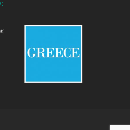
ς
ok)