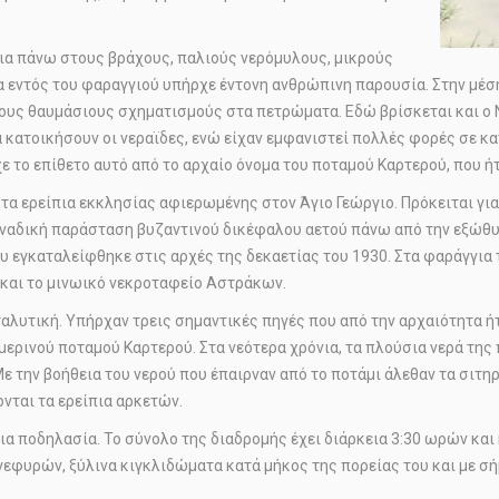
ια πάνω στους βράχους, παλιούς νερόμυλους, μικρούς
 εντός του φαραγγιού υπήρχε έντονη ανθρώπινη παρουσία. Στην μέση
τους θαυμάσιους σχηματισμούς στα πετρώματα. Εδώ βρίσκεται και ο 
να κατοικήσουν οι νεραϊδες, ενώ είχαν εμφανιστεί πολλές φορές σε κ
χε το επίθετο αυτό από το αρχαίο όνομα του ποταμού Καρτερού, που ή
 τα ερείπια εκκλησίας αφιερωμένης στον Άγιο Γεώργιο. Πρόκειται για
μοναδική παράσταση βυζαντινού δικέφαλου αετού πάνω από την εξώθυ
 εγκαταλείφθηκε στις αρχές της δεκαετίας του 1930. Στα φαράγγια 
 και το μινωικό νεκροταφείο Αστράκων.
αλυτική. Υπήρχαν τρεις σημαντικές πηγές που από την αρχαιότητα ήτ
ερινού ποταμού Καρτερού. Στα νεότερα χρόνια, τα πλούσια νερά της
 την βοήθεια του νερού που έπαιρναν από το ποτάμι άλεθαν τα σιτη
νται τα ερείπια αρκετών.
για ποδηλασία. Το σύνολο της διαδρομής έχει διάρκεια 3:30 ωρών και
εφυρών, ξύλινα κιγκλιδώματα κατά μήκος της πορείας του και με σή