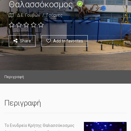
Θαλασσόκοσμος
Δ.Ε. Γουβών
/
Γούρνες
Share
Add to favorites
Περιγραφή
Περιγραφή
Το Ενυδρείο Κρήτης Θαλασσόκοσμος