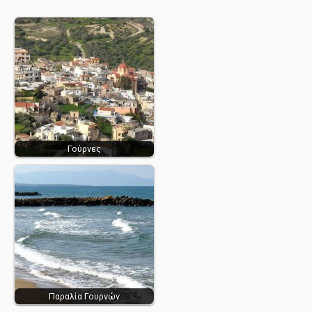
Γούρνες
Παραλία Γουρνών