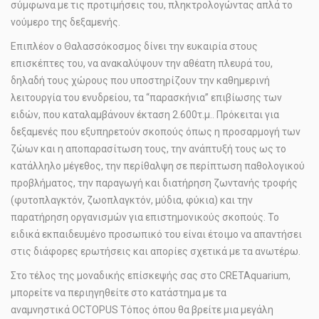
σύμφωνα με τις προτιμήσεις του, πληκτρολογώντας απλά το
νούμερο της δεξαμενής.
Επιπλέον ο Θαλασσόκοσμος δίνει την ευκαιρία στους
επισκέπτες του, να ανακαλύψουν την αθέατη πλευρά του,
δηλαδή τους χώρους που υποστηρίζουν την καθημερινή
λειτουργία του ενυδρείου, τα “παρασκήνια” επιβίωσης των
ειδών, που καταλαμβάνουν έκταση 2.600τ.μ.. Πρόκειται για
δεξαμενές που εξυπηρετούν σκοπούς όπως η προσαρμογή των
ζώων και η αποπαρασίτωση τους, την ανάπτυξή τους ως το
κατάλληλο μέγεθος, την περίθαλψη σε περίπτωση παθολογικού
προβλήματος, την παραγωγή και διατήρηση ζωντανής τροφής
(φυτοπλαγκτόν, ζωοπλαγκτόν, μύδια, φύκια) και την
παρατήρηση οργανισμών για επιστημονικούς σκοπούς. Το
ειδικά εκπαιδευμένο προσωπικό του είναι έτοιμο να απαντήσει
στις διάφορες ερωτήσεις και απορίες σχετικά με τα ανωτέρω.
Στο τέλος της μοναδικής επίσκεψής σας στο
CRETAquarium
,
μπορείτε να περιηγηθείτε στο κατάστημα με τα
αναμνηστικά
OCTOPUS
Τόπος όπου θα βρείτε μια μεγάλη