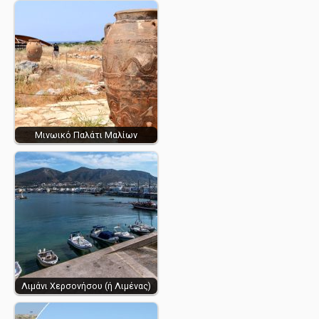
Μινωικό Παλάτι Μαλίων
Λιμάνι Χερσονήσου (ή Λιμένας)