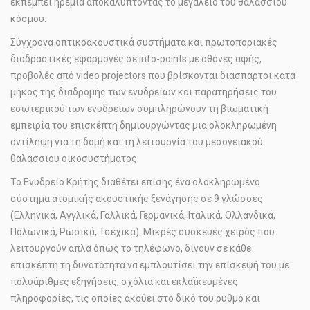
εκπέμπει ηρεμία αποκαλύπτοντας το μεγαλείο του θαλάσσιου
κόσμου.
Σύγχρονα οπτικοακουστικά συστήματα και πρωτοποριακές
διαδραστικές εφαρμογές σε info-points με οθόνες αφής,
προβολές από video projectors που βρίσκονται διάσπαρτοι κατά
μήκος της διαδρομής των ενυδρείων και παρατηρήσεις του
εσωτερικού των ενυδρείων συμπληρώνουν τη βιωματική
εμπειρία του επισκέπτη δημιουργώντας μια ολοκληρωμένη
αντίληψη για τη δομή και τη λειτουργία του μεσογειακού
θαλάσσιου οικοσυστήματος.
Το Ενυδρείο Κρήτης διαθέτει επίσης ένα ολοκληρωμένο
σύστημα ατομικής ακουστικής ξενάγησης σε 9 γλώσσες
(Ελληνικά, Αγγλικά, Γαλλικά, Γερμανικά, Ιταλικά, Ολλανδικά,
Πολωνικά, Ρωσικά, Τσέχικα). Μικρές συσκευές χειρός που
λειτουργούν απλά όπως το τηλέφωνο, δίνουν σε κάθε
επισκέπτη τη δυνατότητα να εμπλουτίσει την επίσκεψή του με
πολυάριθμες εξηγήσεις, σχόλια και εκλαϊκευμένες
πληροφορίες, τις οποίες ακούει στο δικό του ρυθμό και