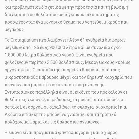
και προβληματισμό σχετικά με την προστασία και τη βιώσιμη
διαχείριση του θαλάσσιου μεσογειακού οικοσυστήματος
προσφέροντας ένα μοναδικό θέαμα που γοητεύει μικρούς και
μεγάλους.
Το Cretaquarium περιλαμβάνει πλέον 61 ενυδρεία διαφόρων
μεγεθών από 125 έως 900.000 λίτρα και µε συνολικό όγκο
1.800.000 λίτρα θαλασσινού νερού. Είναι ενυδρεία που
φιλοξενούν περίπου 2.500 θαλάσσιους, Μεσογειακούς κυρίως,
οργανισμούς. Ο επισκέπτης μπορεί να θαυμάσει από τους
μικροσκοπικούς κάβουρες μέχρι και τον θηρευτή καρχαρία που
περνούν από μπροστά του σε απόσταση αναπνοής.
Εντυπωσιακές παράλληλα είναι οι εικόνες που προκαλούν οι
θαλάσσιες χελώνες, οι μέδουσες, οι ροφοί, οι τσιπούρες, οι
αστακοί, οι σαργοί, οι καραβίδες, τα σελάχια, οι σκορπιοί κ.α.
Ακόμη ο επισκέπτης μπορεί να γνωρίσει και τα τροπικά
πολύχρωμα ψάρια και τις θαλάσσιες ανεμώνες.
Η εικόνα είναι πραγματικά φαντασμαγορική και ο χώρος