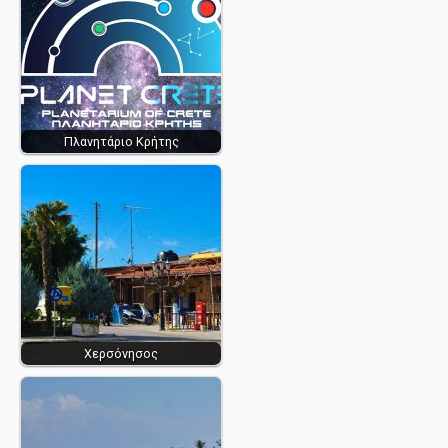
Πλανητάριο Κρήτης
Χερσόνησος