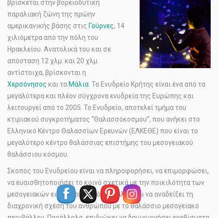
βρίσκεται στην βορειοδυτική
παραλιακή ζώνη της πρώην
αμερικανικής βάσης στις
Γούρνες
, 14
χιλιόμετρα από την πόλη του
Ηρακλείου. Ανατολικά του και σε
απόσταση 12 χλμ. και 20 χλμ.
αντίστοιχα, βρίσκονται η
Χερσόνησος
και τα
Μάλια
. Το Ενυδρείο Κρήτης είναι ένα από τα
μεγαλύτερα και πλέον σύγχρονα ενυδρεία της Ευρώπης και
λειτουργεί από το 2005. Το Ενυδρείο, αποτελεί τμήμα του
κτιριακού συγκροτήματος “Θαλασσόκοσμου”, που ανήκει στο
Ελληνικό Κέντρο Θαλασσίων Ερευνών (ΕΛΚΕΘΕ) που είναι το
μεγαλύτερο κέντρο θαλάσσιας επιστήμης του μεσογειακού
θαλάσσιου κόσμου.
Σκοπός του Ενυδρείου είναι να πληροφορήσει, να επιμορφώσει,
να ευαισθητοποιήσει το κοινό σχετικά με την ποικιλότητα των
μεσογειακών ειδών και βιοτόπων, αλλά και να αναδείξει τη
διαχρονική σχέση του ανθρώπου με το θαλάσσιο μεσογειακό
περιβάλλον. Παράλληλα, επιδιώκει να δημιουργήσει ερεθίσματα