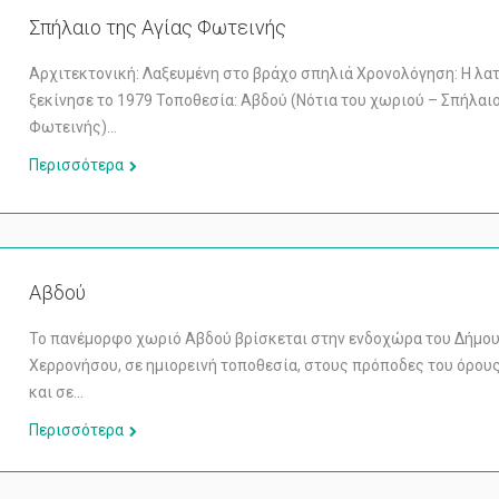
Σπήλαιο της Αγίας Φωτεινής
Αρχιτεκτονική: Λαξευμένη στο βράχο σπηλιά Χρονολόγηση: Η λα
ξεκίνησε το 1979 Τοποθεσία: Αβδού (Νότια του χωριού – Σπήλαι
Φωτεινής)…
Περισσότερα
Αβδού
Το πανέμορφο χωριό Αβδού βρίσκεται στην ενδοχώρα του Δήμο
Χερρονήσου, σε ημιορεινή τοποθεσία, στους πρόποδες του όρου
και σε…
Περισσότερα