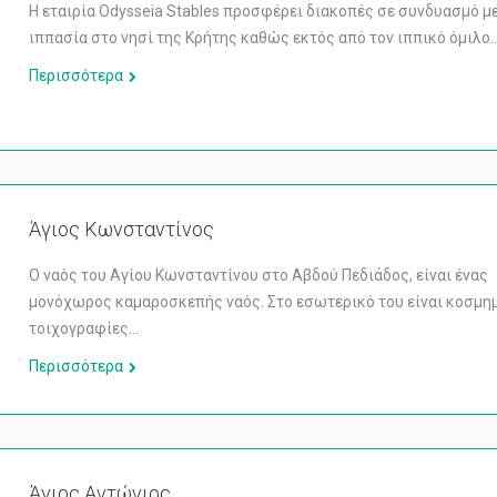
Η εταιρία Odysseia Stables προσφέρει διακοπές σε συνδυασμό μ
ιππασία στο νησί της Κρήτης καθώς εκτός από τον ιππικό όμιλο
Περισσότερα
Άγιος Κωνσταντίνος
Ο ναός του Αγίου Κωνσταντίνου στο Αβδού Πεδιάδος, είναι ένας
μονόχωρος καμαροσκεπής ναός. Στο εσωτερικό του είναι κοσμη
τοιχογραφίες…
Περισσότερα
Άγιος Αντώνιος