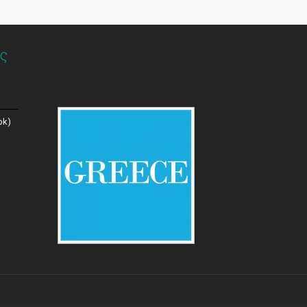
ς
ok)