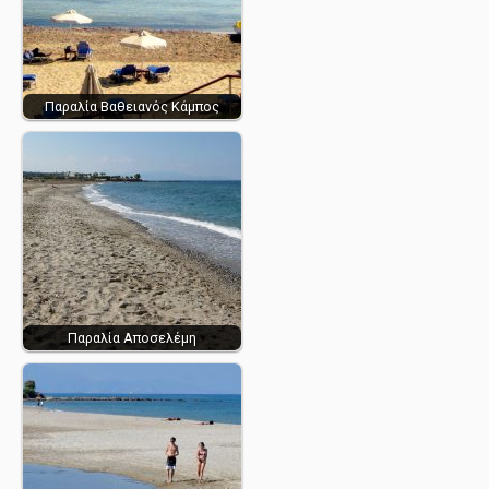
Παραλία Βαθειανός Κάμπος
Παραλία Αποσελέμη