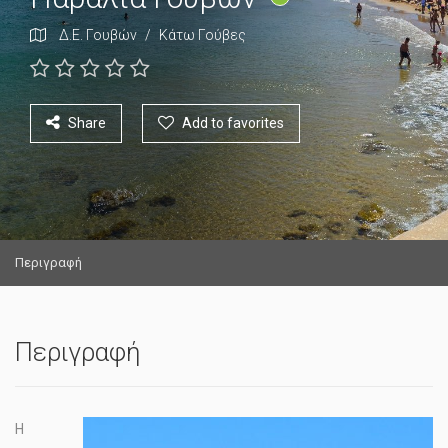
Δ.Ε. Γουβών
/
Κάτω Γούβες
Share
Add to favorites
Περιγραφή
Περιγραφή
Η