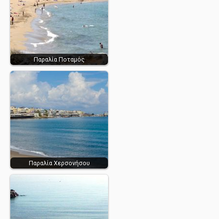
Παραλία Ποταμός
Παραλία Χερσονήσου